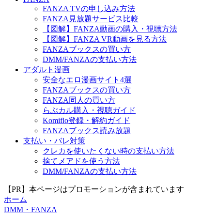
FANZA TVの申し込み方法
FANZA見放題サービス比較
【図解】FANZA動画の購入・視聴方法
【図解】FANZA VR動画を見る方法
FANZAブックスの買い方
DMM/FANZAの支払い方法
アダルト漫画
安全なエロ漫画サイト4選
FANZAブックスの買い方
FANZA同人の買い方
らぶカル購入・視聴ガイド
Komiflo登録・解約ガイド
FANZAブックス読み放題
支払い・バレ対策
クレカを使いたくない時の支払い方法
捨てメアドを使う方法
DMM/FANZAの支払い方法
【PR】本ページはプロモーションが含まれています
ホーム
DMM・FANZA