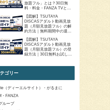
放題フル」とは？30日無
料・料金・FANZA TVとの
違いを解説
【図解】TSUTAYA
DISCASアダルト動画見放
題（月額見放題フル）の解
約方法｜無料期間中の退
会・自動更新の注意点
【図解】TSUTAYA
DISCASアダルト動画見放
題（月額見放題フル）の登
録方法｜30日無料お試しの
始め方と注意点
テゴリー
site（ディーエルサイト）・がるまに
M・FANZA
Iグループ