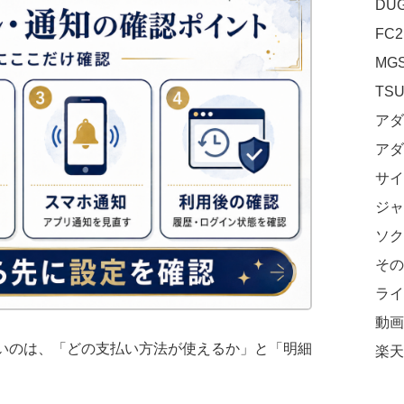
DU
FC2
MG
TS
アダ
アダ
サイ
ジャ
ソク
その
ライ
動画
いのは、「どの支払い方法が使えるか」と「明細
楽天