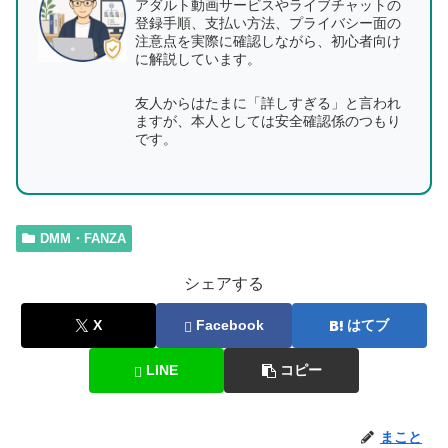
アダルト動画サービスやライブチャットの
登録手順、支払い方法、プライバシー面の
注意点を実際に確認しながら、初心者向け
に解説しています。
友人からはたまに「詳しすぎる」と言われ
ますが、本人としては安全確認係のつもり
です。
DMM・FANZA
シェアする
X
Facebook
はてブ
LINE
コピー
まこと