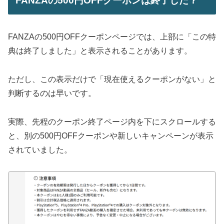
FANZAの500円OFFクーポンは終了した？
FANZAの500円OFFクーポンページでは、上部に「この特
典は終了しました」と表示されることがあります。
ただし、この表示だけで「現在使えるクーポンがない」と
判断するのは早いです。
実際、先程のクーポン終了ページ内を下にスクロールする
と、別の500円OFFクーポンや新しいキャンペーンが表示
されていました。