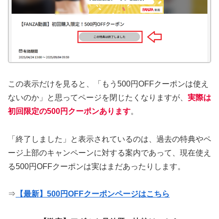
この表示だけを見ると、「もう500円OFFクーポンは使え
ないのか」と思ってページを閉じたくなりますが、
実際は
初回限定の500円クーポンあります
。
「終了しました」と表示されているのは、過去の特典やペ
ージ上部のキャンペーンに対する案内であって、現在使え
る500円OFFクーポンは実はまだあったりします。
⇒
【最新】500円OFFクーポンページはこちら