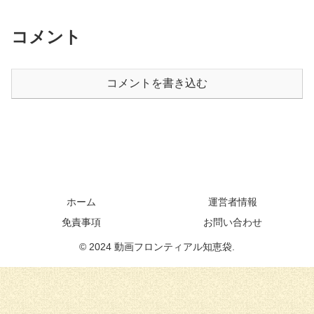
コメント
コメントを書き込む
ホーム
運営者情報
免責事項
お問い合わせ
© 2024 動画フロンティアル知恵袋.